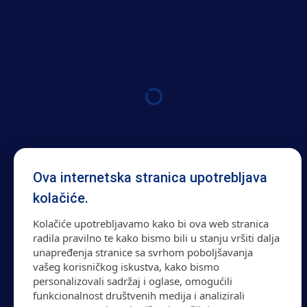
Uslovi čuvanja:
Čuvati na suhom i hladnom mjestu. Čuvati izvan
dohvata djece.
Ova internetska stranica upotrebljava
kolačiće.
Kolačiće upotrebljavamo kako bi ova web stranica
radila pravilno te kako bismo bili u stanju vršiti dalja
unapređenja stranice sa svrhom poboljšavanja
vašeg korisničkog iskustva, kako bismo
personalizovali sadržaj i oglase, omogućili
funkcionalnost društvenih medija i analizirali