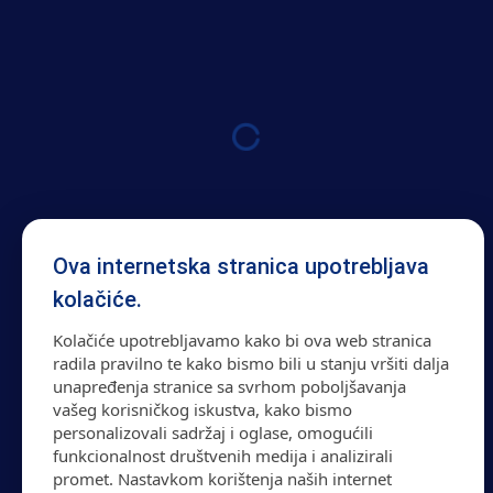
Ova internetska stranica upotrebljava
kolačiće.
Kolačiće upotrebljavamo kako bi ova web stranica
radila pravilno te kako bismo bili u stanju vršiti dalja
unapređenja stranice sa svrhom poboljšavanja
vašeg korisničkog iskustva, kako bismo
personalizovali sadržaj i oglase, omogućili
funkcionalnost društvenih medija i analizirali
promet. Nastavkom korištenja naših internet