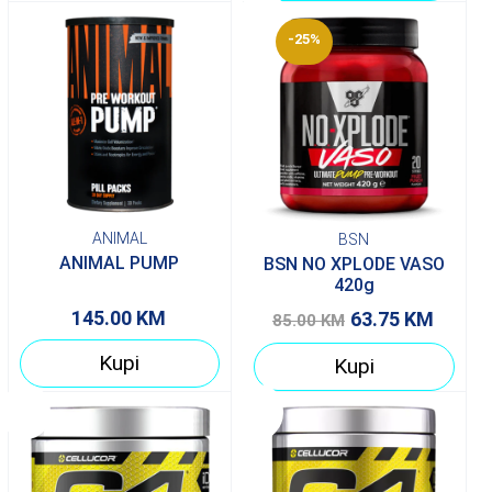
Akcija!
-25%
ANIMAL
BSN
ANIMAL PUMP
BSN NO XPLODE VASO
420g
145.00
KM
63.75
KM
85.00
KM
Kupi
Kupi
20%
20%