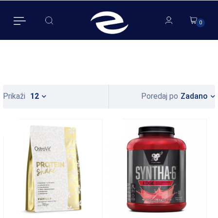
0
0
Zadano
Prikaži
12
Poredaj po
5%
5%