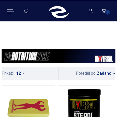
0
0
Zadano
Prikaži
12
Poredaj po