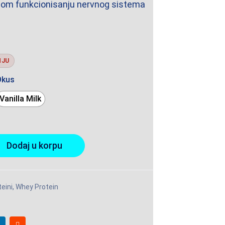
om funkcionisanju nervnog sistema
NJU
Okus
Vanilla Milk
Dodaj u korpu
eini
,
Whey Protein