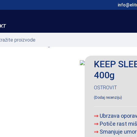
info@elit
KT
EEP NIGHT PROTEIN 400g
KEEP SLE
400g
OSTROVIT
Dodaj recenziju
⇒
Ubrzava opora
⇒
Potiče rast mi
⇒
Smanjuje umor i