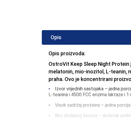
Opis
Opis proizvoda:
OstroVit Keep Sleep Night Protein j
melatonin, mio-inozitol, L-teanin, 
praha. Ovo je koncentrirani proizvod
Izvor vrijednih sastojaka – jedna por
L-teanina i 4500 FCC enzima laktaze i 1
Visok sadržaj proteina – jedna porcija
Bez dodanog šećera – dodatak prehran
Ugodan ukus – proizvod mliječne-vani