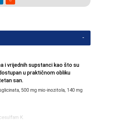
a i vrijednih supstanci kao što su
, dostupan u praktičnom obliku
itetan san.
sglicinata, 500 mg mio-inozitola, 140 mg
acesulfam K.