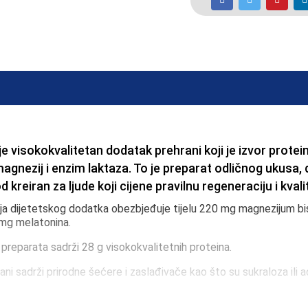
e visokokvalitetan dodatak prehrani koji je izvor protein
magnezij i enzim laktaza. To je preparat odličnog ukusa
 kreiran za ljude koji cijene pravilnu regeneraciju i kval
cija dijetetskog dodatka obezbjeđuje tijelu 220 mg magnezijum bi
 mg melatonina.
 preparata sadrži 28 g visokokvalitetnih proteina.
i sadrži prirodne šećere i zaslađivače kao što su sukraloza ili 
lije oduševljava nepce.