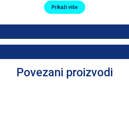
Prikaži više
da sadrži 10 porcija dijetetskog dodatka.
 obliku praha osigurava nesmetanu opskrbu suplementom prehrani
– noćna podrška tijelu
olom Mg, koji se u ljudskom tijelu pohranjuje uglavnom
 u hrani i može se naći, između ostalog, u: u proizvodima
Povezani proizvodi
ovima i zelenom lisnatom povrću.
omer inozitola, nutrijent koji je hemijski klasifikovan kao
 smatrao jednim od vitamina B topivih u vodi, međutim, 
se prirodno može proizvesti u ljudskom tijelu. Međutim, 
ne jedinjenja mogu se naći u svježem voću i povrću, kao 
enje koje pripada neproteinskim aminokiselinama. To je d
javlja u L konfiguraciji u listovima Camellia sinensis, z