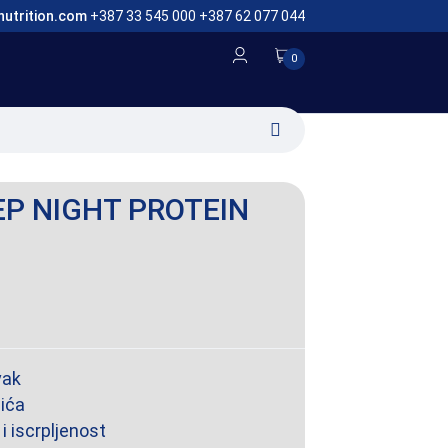
nutrition.com
+387 33 545 000 +387 62 077 044
0
EP NIGHT PROTEIN
vak
šića
 iscrpljenost