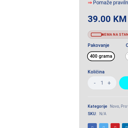
⇒
Pomaže praviln
39.00
KM
NEMA NA STA
Pakovanje
400 grama
Količina
Kategorije
Novo
,
Prot
SKU:
N/A