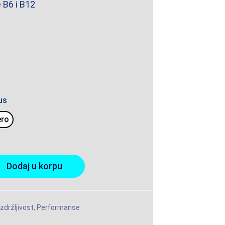
 B6 i B12
us
ero
Dodaj u korpu
Izdržljivost
,
Performanse