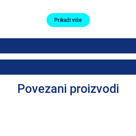
urin je prirodna aminokiselina koja se pojavljuje u ljudskom
Prikaži više
 ako ponekad želite nešto više. Količina Wolverine od 250
rocesi u vašem tijelu idu dobro. Wolverine sadrži niacin
 vitamin B12. Ovi vitamini B igraju važnu ulogu u energet
ata i proteina, oni doprinose normalnim mentalnim perfo
Povezani proizvodi
 B6, B12).
gove prednosti