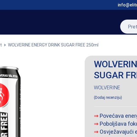
info@elit
st
WOLVERINE ENERGY DRINK SUGAR FREE 250ml
WOLVERIN
SUGAR FR
WOLVERINE
Dodaj recenziju
⇒
Povećava energ
⇒
Poboljšava fok
⇒
Osvježavajući 