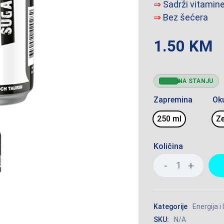
⇒
Sadrži vitamine
⇒
Bez šećera
1.50
KM
NA STANJU
Zapremina
Ok
250 ml
Z
Količina
Kategorije
Energija i 
SKU:
N/A