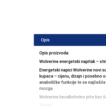
Opis
Opis proizvoda:
Wolverine energetski napitak – sti
Energetski napici Wolverine novi 
kupaca – cijenu, dizajn i posebno o
anaboličke funkcije te se najčešć
mozga.
Wolverine bezalkoholno piće bez še
Taurin