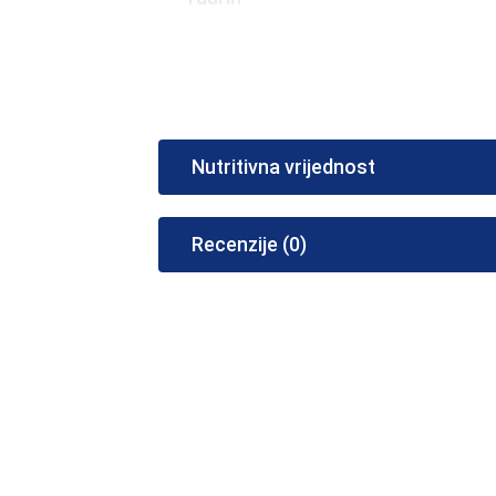
Taurin je prirodno u našem tijelu. Ta
svakodnevnoj prehrani.
Kofein
Kofein je prirodna tvar i idealan je
Nutritivna vrijednost
Vitamin B
Vitamin B morate osigurati da svi p
Recenzije (0)
kiselinu (vitamin B5), vitamin B6 i
struktura i razgradnju ugljikohidr
(niacinamide, pantotenska kiselina,
Wolverine energetski napitak i nje
povećava energiju
poboljšava fokus
osvježavajući energetski napitak