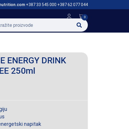
nutrition.com
+387 33 545 000 +387 62 077 044
0
E ENERGY DRINK
EE 250ml
iju
us
energetski napitak